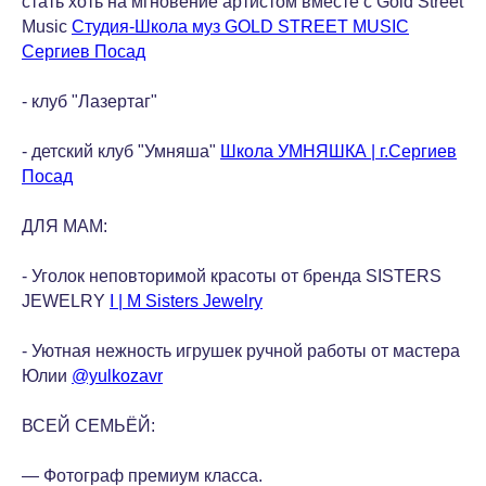
стать хоть на мгновение артистом вместе с Gold Street
Music
Студия-Школа муз GOLD STREET MUSIC
Сергиев Посад
- клуб "Лазертаг"
- детский клуб "Умняша"
Школа УМНЯШКА | г.Сергиев
Посад
ДЛЯ МАМ:
- Уголок неповторимой красоты от бренда SISTERS
JEWELRY
I | M Sisters Jewelry
- Уютная нежность игрушек ручной работы от мастера
Юлии
@yulkozavr
ВСЕЙ СЕМЬЁЙ:
— Фотограф премиум класса.