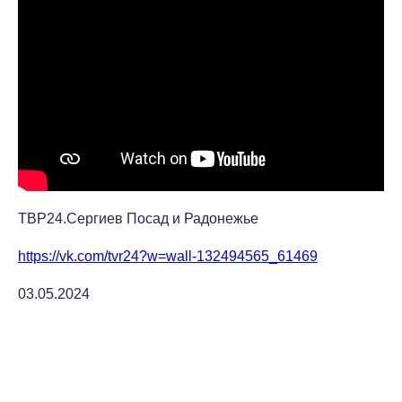
ТВР24.Сергиев Посад и Радонежье
https://vk.com/tvr24?w=wall-132494565_61469
03.05.2024